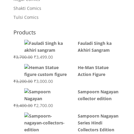
Shakti Comics
Tulsi Comics
Products
Fauladi Singh ka
Akhiri Sangram
Original
Current
₹
3,700.00
₹
3,499.00
price
price
He-Man Statue
was:
is:
Action Figure
₹3,700.00.
₹3,499.00.
Original
Current
₹
3,200.00
₹
3,000.00
price
price
Sampoorn Nagayan
was:
is:
collector edition
₹3,200.00.
₹3,000.00.
Original
Current
₹
3,400.00
₹
2,700.00
price
price
Sampoorn Nagayan
was:
is:
Series Hindi
₹3,400.00.
₹2,700.00.
Collectors Edition