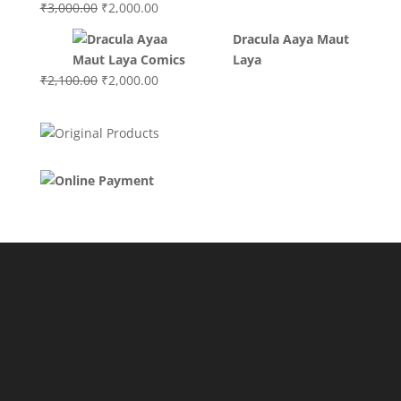
Original
Current
₹
3,000.00
₹
2,000.00
price
price
Dracula Aaya Maut
was:
is:
Laya
₹3,000.00.
₹2,000.00.
Original
Current
₹
2,100.00
₹
2,000.00
price
price
was:
is:
₹2,100.00.
₹2,000.00.