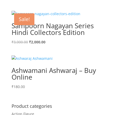
Sale!
Sampoorn Nagayan Series
Hindi Collectors Edition
Original
Current
₹
3,000.00
₹
2,000.00
price
price
was:
is:
₹3,000.00.
₹2,000.00.
Ashwamani Ashwaraj – Buy
Online
₹
180.00
Product categories
Action Figure